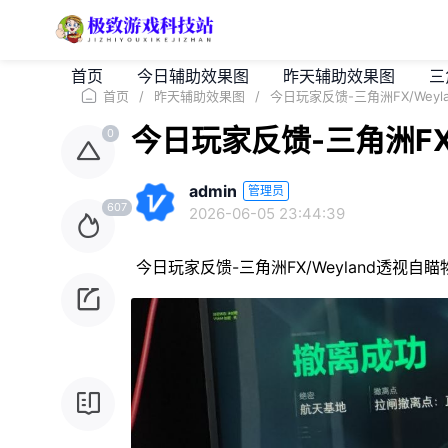
首页
今日辅助效果图
昨天辅助效果图
三
首页
/
昨天辅助效果图
/
今日玩家反馈-三角洲FX/Wey
今日玩家反馈-三角洲FX
admin
管理员
2026-06-05 23:44:39
今日玩家反馈-三角洲FX/Weyland透视自