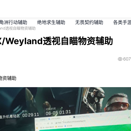
角洲行动辅助
绝地求生辅助
无畏契约辅助
各类手
land透视自瞄物资辅助
/Weyland透视自瞄物资辅助
607
瞄物资辅助