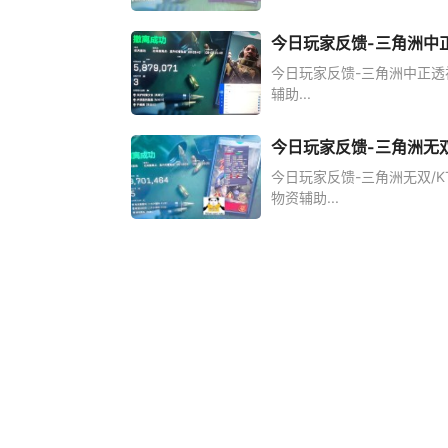
今日玩家反馈-三角洲中
物资辅助
今日玩家反馈-三角洲中正透
辅助...
今日玩家反馈-三角洲无双
自瞄物资辅助
今日玩家反馈-三角洲无双/K
物资辅助...